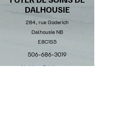
DALHOUSIE
284, rue Goderich
Dalhousie NB
E8C1S5
506-686-3019
j.bridges@dnhome.ca