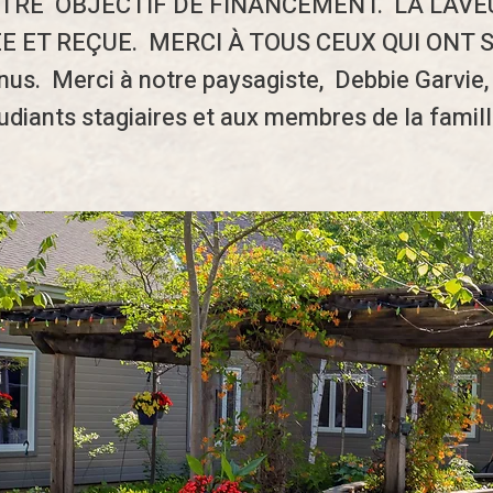
TRE OBJECTIF DE FINANCEMENT. LA LAVE
 ET REÇUE. MERCI À TOUS CEUX QUI ONT 
nus. Merci à notre paysagiste, Debbie Garvie, 
diants stagiaires et aux membres de la famill