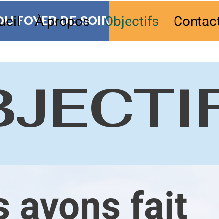
U FOYER DE SOINS DE DALHOUSIE
ueil
À propos
Objectifs
Contac
BJECTI
 avons fait